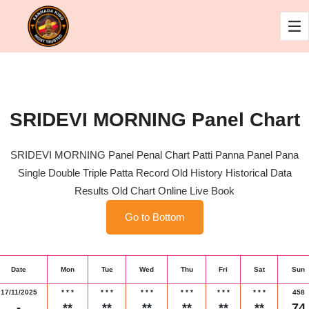
SRIDEVI MORNING Panel Chart
SRIDEVI MORNING Panel Penal Chart Patti Panna Panel Pana
Single Double Triple Patta Record Old History Historical Data
Results Old Chart Online Live Book
Go to Bottom
Date
Mon
Tue
Wed
Thu
Fri
Sat
Sun
17/11/2025
*
*
*
*
*
*
*
*
*
*
*
*
*
*
*
*
*
*
458
-
**
**
**
**
**
**
74