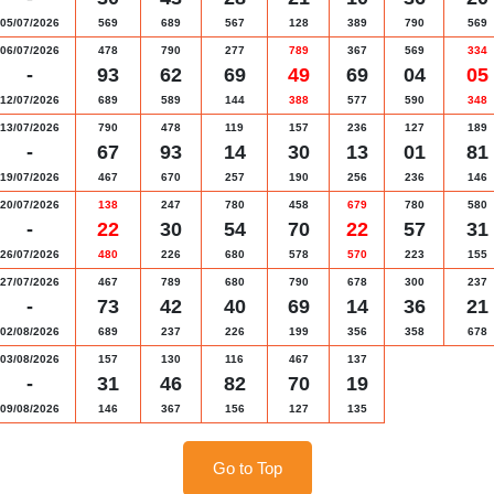
05/07/2026
569
689
567
128
389
790
569
06/07/2026
478
790
277
789
367
569
334
-
93
62
69
49
69
04
05
12/07/2026
689
589
144
388
577
590
348
13/07/2026
790
478
119
157
236
127
189
-
67
93
14
30
13
01
81
19/07/2026
467
670
257
190
256
236
146
20/07/2026
138
247
780
458
679
780
580
-
22
30
54
70
22
57
31
26/07/2026
480
226
680
578
570
223
155
27/07/2026
467
789
680
790
678
300
237
-
73
42
40
69
14
36
21
02/08/2026
689
237
226
199
356
358
678
03/08/2026
157
130
116
467
137
-
31
46
82
70
19
09/08/2026
146
367
156
127
135
Go to Top