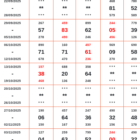
22/09/2025
*
*
*
*
*
*
*
*
*
468
780
-
**
**
**
81
52
28/09/2025
*
*
*
*
*
*
*
*
*
579
589
29/09/2025
267
459
899
244
779
-
57
83
62
05
39
05/10/2025
278
490
246
456
126
06/10/2025
890
160
457
569
690
-
71
71
61
09
58
12/10/2025
678
470
236
270
459
13/10/2025
157
688
358
*
*
*
*
*
*
-
38
20
64
**
**
19/10/2025
468
136
248
*
*
*
*
*
*
20/10/2025
*
*
*
*
*
*
*
*
*
*
*
*
*
*
*
-
**
**
**
**
**
26/10/2025
*
*
*
*
*
*
*
*
*
*
*
*
*
*
*
27/10/2025
190
457
247
490
130
-
06
64
36
32
48
02/11/2025
150
167
330
156
170
03/11/2025
127
259
799
244
490
-
04
63
52
00
32