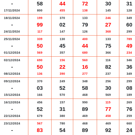
-
58
44
72
30
31
17/11/2024
800
455
138
145
128
18/11/2024
199
370
133
246
349
-
99
02
79
27
60
24/11/2024
117
147
126
368
299
25/11/2024
339
130
400
133
789
-
50
45
44
75
49
01/12/2024
569
357
680
366
234
02/12/2024
690
156
560
116
346
-
50
22
16
82
36
08/12/2024
136
390
277
237
349
09/12/2024
370
249
348
256
299
-
03
52
58
30
08
15/12/2024
166
570
468
569
189
16/12/2024
456
157
990
115
269
-
52
31
89
77
76
22/12/2024
679
380
469
458
259
23/12/2024
567
780
468
469
660
-
83
54
89
92
24