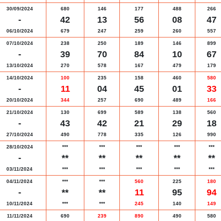
30/09/2024
680
146
177
488
266
-
42
13
56
08
47
06/10/2024
679
247
259
260
557
07/10/2024
238
250
189
146
899
-
39
70
84
10
67
13/10/2024
270
578
167
479
179
14/10/2024
100
235
158
460
580
-
11
04
45
01
33
20/10/2024
344
257
690
489
166
21/10/2024
130
699
589
138
560
-
43
42
21
29
18
27/10/2024
490
778
335
126
990
28/10/2024
***
***
***
***
***
-
**
**
**
**
**
03/11/2024
***
***
***
***
***
04/11/2024
***
***
560
225
180
-
**
**
11
95
94
10/11/2024
***
***
245
140
149
11/11/2024
690
239
890
490
580