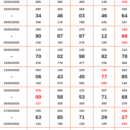
22/03/2026
899
380
499
138
378
23/03/2026
689
455
569
130
330
-
34
46
03
46
64
29/03/2026
356
178
788
240
167
30/03/2026
289
134
270
119
169
-
90
87
97
12
66
05/04/2026
136
160
278
156
259
06/04/2026
133
145
135
350
124
-
70
02
98
82
78
12/04/2026
226
778
477
156
468
13/04/2026
569
149
239
133
260
-
06
43
45
77
85
19/04/2026
150
670
500
890
140
20/04/2026
578
889
122
557
349
-
00
58
53
71
68
26/04/2026
127
459
355
380
378
27/04/2026
358
440
160
679
688
-
63
85
71
29
27
03/05/2026
120
780
128
199
250