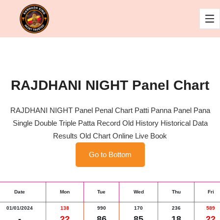
RAJDHANI NIGHT Panel Chart
RAJDHANI NIGHT Panel Penal Chart Patti Panna Panel Pana
Single Double Triple Patta Record Old History Historical Data
Results Old Chart Online Live Book
Go to Bottom
Date
Mon
Tue
Wed
Thu
Fri
01/01/2024
138
990
170
236
589
-
22
86
85
18
22