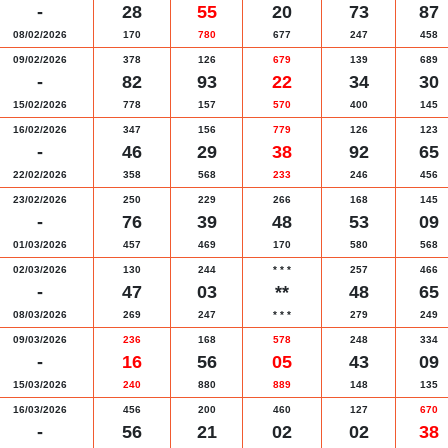
-
28
55
20
73
87
08/02/2026
170
780
677
247
458
09/02/2026
378
126
679
139
689
-
82
93
22
34
30
15/02/2026
778
157
570
400
145
16/02/2026
347
156
779
126
123
-
46
29
38
92
65
22/02/2026
358
568
233
246
456
23/02/2026
250
229
266
168
145
-
76
39
48
53
09
01/03/2026
457
469
170
580
568
02/03/2026
130
244
*
*
*
257
466
-
47
03
**
48
65
08/03/2026
269
247
*
*
*
279
249
09/03/2026
236
168
578
248
334
-
16
56
05
43
09
15/03/2026
240
880
889
148
135
16/03/2026
456
200
460
127
670
-
56
21
02
02
38