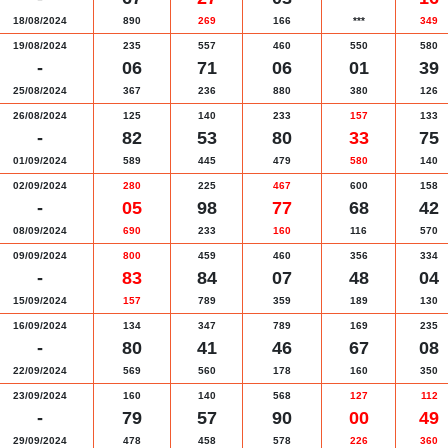
18/08/2024
890
269
166
***
349
19/08/2024
235
557
460
550
580
-
06
71
06
01
39
25/08/2024
367
236
880
380
126
26/08/2024
125
140
233
157
133
-
82
53
80
33
75
01/09/2024
589
445
479
580
140
02/09/2024
280
225
467
600
158
-
05
98
77
68
42
08/09/2024
690
233
160
116
570
09/09/2024
800
459
460
356
334
-
83
84
07
48
04
15/09/2024
157
789
359
189
130
16/09/2024
134
347
789
169
235
-
80
41
46
67
08
22/09/2024
569
560
178
160
350
23/09/2024
160
140
568
127
112
-
79
57
90
00
49
29/09/2024
478
458
578
226
360