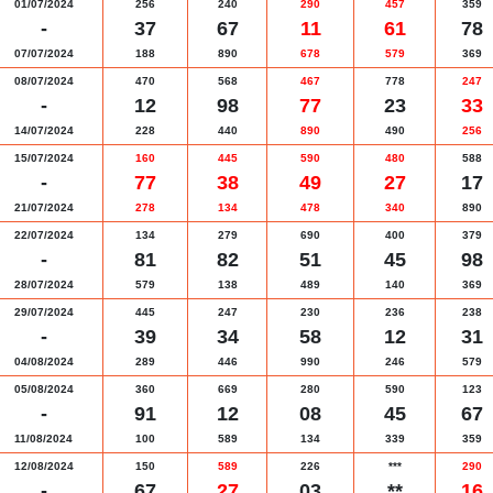
01/07/2024
256
240
290
457
359
-
37
67
11
61
78
07/07/2024
188
890
678
579
369
08/07/2024
470
568
467
778
247
-
12
98
77
23
33
14/07/2024
228
440
890
490
256
15/07/2024
160
445
590
480
588
-
77
38
49
27
17
21/07/2024
278
134
478
340
890
22/07/2024
134
279
690
400
379
-
81
82
51
45
98
28/07/2024
579
138
489
140
369
29/07/2024
445
247
230
236
238
-
39
34
58
12
31
04/08/2024
289
446
990
246
579
05/08/2024
360
669
280
590
123
-
91
12
08
45
67
11/08/2024
100
589
134
339
359
12/08/2024
150
589
226
***
290
-
67
27
03
**
16