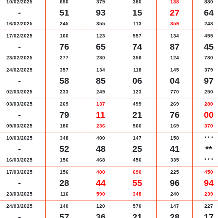
10/02/2025
690
379
380
138
880
-
51
93
15
27
64
16/02/2025
245
355
113
359
248
17/02/2025
160
123
557
134
455
-
76
65
74
87
45
23/02/2025
277
230
356
124
780
24/02/2025
357
134
118
145
379
-
58
85
06
04
97
02/03/2025
233
249
123
770
250
03/03/2025
269
137
499
269
280
-
79
11
21
76
00
09/03/2025
180
236
560
169
370
10/03/2025
348
400
147
158
*
*
*
-
52
48
25
41
**
16/03/2025
156
468
456
335
*
*
*
17/03/2025
156
400
690
225
450
-
28
44
55
96
94
23/03/2025
116
590
348
240
239
24/03/2025
140
120
570
147
227
-
57
36
21
28
17