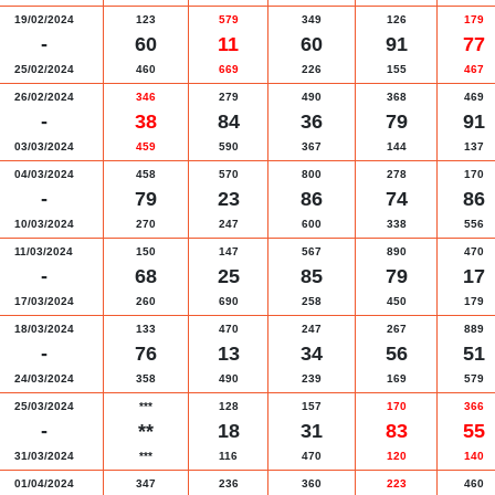
19/02/2024
123
579
349
126
179
-
60
11
60
91
77
25/02/2024
460
669
226
155
467
26/02/2024
346
279
490
368
469
-
38
84
36
79
91
03/03/2024
459
590
367
144
137
04/03/2024
458
570
800
278
170
-
79
23
86
74
86
10/03/2024
270
247
600
338
556
11/03/2024
150
147
567
890
470
-
68
25
85
79
17
17/03/2024
260
690
258
450
179
18/03/2024
133
470
247
267
889
-
76
13
34
56
51
24/03/2024
358
490
239
169
579
25/03/2024
***
128
157
170
366
-
**
18
31
83
55
31/03/2024
***
116
470
120
140
01/04/2024
347
236
360
223
460