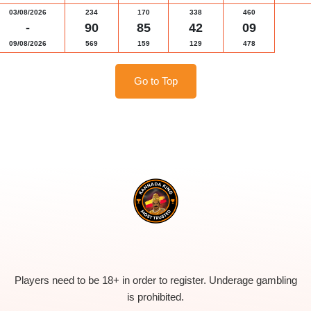
03/08/2026
234
170
338
460
-
90
85
42
09
09/08/2026
569
159
129
478
Go to Top
Players need to be 18+ in order to register. Underage gambling
is prohibited.