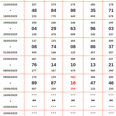
12/05/2025
257
279
270
490
278
-
48
84
98
35
71
18/05/2025
233
770
440
690
678
19/05/2025
299
246
448
469
299
-
04
29
63
96
03
25/05/2025
149
478
689
240
247
26/05/2025
127
133
460
468
689
-
08
74
08
86
37
01/06/2025
990
248
125
457
557
02/06/2025
467
100
588
489
237
-
76
14
10
13
21
08/06/2025
277
167
479
580
399
09/06/2025
170
125
560
356
680
-
89
87
16
47
46
15/06/2025
667
250
259
133
150
16/06/2025
*
*
*
*
*
*
*
*
*
*
*
*
*
*
*
-
**
**
**
**
**
22/06/2025
*
*
*
*
*
*
*
*
*
*
*
*
*
*
*
23/06/2025
*
*
*
*
*
*
*
*
*
*
*
*
*
*
*