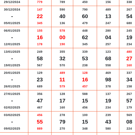
29/12/2024
779
789
450
156
338
30/12/2024
147
590
790
489
267
-
22
40
60
13
54
05/01/2025
345
136
479
247
680
06/01/2025
155
578
448
280
245
-
16
00
62
04
19
12/01/2025
178
190
345
257
234
13/01/2025
249
355
339
123
480
-
58
32
53
68
27
19/01/2025
567
570
238
558
160
20/01/2025
129
489
128
469
337
-
23
11
16
98
34
26/01/2025
689
579
457
378
158
27/01/2025
356
128
588
137
267
-
47
17
15
19
57
02/02/2025
467
160
456
234
179
03/02/2025
456
278
100
239
569
-
55
79
15
43
08
09/02/2025
889
270
348
580
224