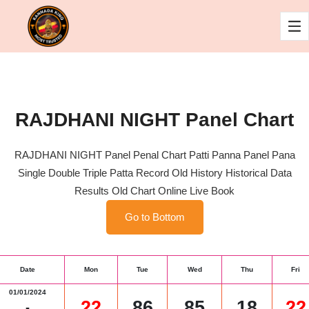
RAJDHANI NIGHT Panel Chart
RAJDHANI NIGHT Panel Penal Chart Patti Panna Panel Pana
Single Double Triple Patta Record Old History Historical Data
Results Old Chart Online Live Book
Go to Bottom
Date
Mon
Tue
Wed
Thu
Fri
01/01/2024
22
86
85
18
22
-