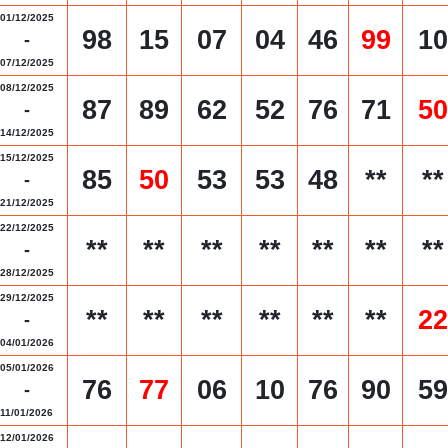
01/12/2025
98
15
07
04
46
99
10
-
07/12/2025
08/12/2025
87
89
62
52
76
71
50
-
14/12/2025
15/12/2025
85
50
53
53
48
**
**
-
21/12/2025
22/12/2025
**
**
**
**
**
**
**
-
28/12/2025
29/12/2025
**
**
**
**
**
**
22
-
04/01/2026
05/01/2026
76
77
06
10
76
90
59
-
11/01/2026
12/01/2026