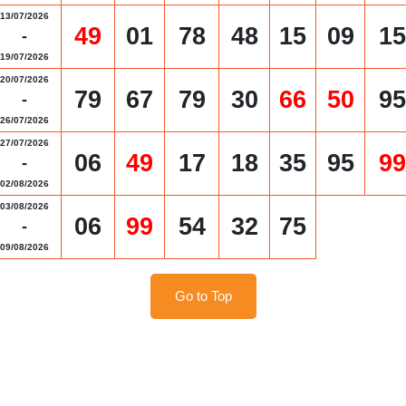
13/07/2026
49
01
78
48
15
09
15
-
19/07/2026
20/07/2026
79
67
79
30
66
50
95
-
26/07/2026
27/07/2026
06
49
17
18
35
95
99
-
02/08/2026
03/08/2026
06
99
54
32
75
-
09/08/2026
Go to Top