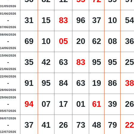
31/05/2026
01/06/2026
31
15
83
96
37
10
54
-
07/06/2026
08/06/2026
69
10
05
20
62
08
36
-
14/06/2026
15/06/2026
35
42
63
83
95
95
25
-
21/06/2026
22/06/2026
91
95
84
63
19
86
38
-
28/06/2026
29/06/2026
94
07
17
01
61
39
26
-
05/07/2026
06/07/2026
37
41
26
73
48
79
22
-
12/07/2026