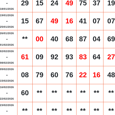
29
15
24
49
75
37
19
-
18/01/2026
19/01/2026
15
67
49
16
41
07
07
-
25/01/2026
26/01/2026
**
00
40
68
87
04
69
-
01/02/2026
02/02/2026
61
09
92
93
83
64
27
-
08/02/2026
09/02/2026
08
79
60
76
22
16
48
-
15/02/2026
16/02/2026
60
**
**
**
**
**
**
-
22/02/2026
23/02/2026
**
**
**
**
**
**
**
-