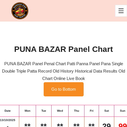
PUNA BAZAR Panel Chart
PUNA BAZAR Panel Penal Chart Patti Panna Panel Pana Single
Double Triple Patta Record Old History Historical Data Results Old
Chart Online Live Book
Go to Bottom
Date
Mon
Tue
Wed
Thu
Fri
Sat
Sun
13/10/2025
**
**
**
**
**
29
99
-