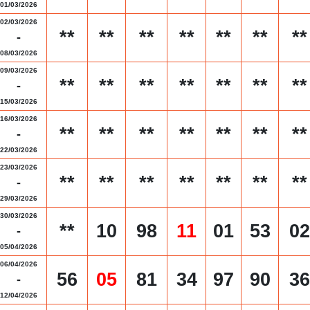
01/03/2026
02/03/2026
**
**
**
**
**
**
**
-
08/03/2026
09/03/2026
**
**
**
**
**
**
**
-
15/03/2026
16/03/2026
**
**
**
**
**
**
**
-
22/03/2026
23/03/2026
**
**
**
**
**
**
**
-
29/03/2026
30/03/2026
**
10
98
11
01
53
02
-
05/04/2026
06/04/2026
56
05
81
34
97
90
36
-
12/04/2026