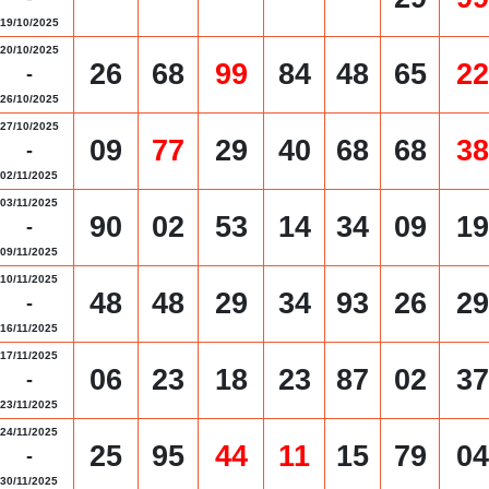
19/10/2025
20/10/2025
26
68
99
84
48
65
22
-
26/10/2025
27/10/2025
09
77
29
40
68
68
38
-
02/11/2025
03/11/2025
90
02
53
14
34
09
19
-
09/11/2025
10/11/2025
48
48
29
34
93
26
29
-
16/11/2025
17/11/2025
06
23
18
23
87
02
37
-
23/11/2025
24/11/2025
25
95
44
11
15
79
04
-
30/11/2025