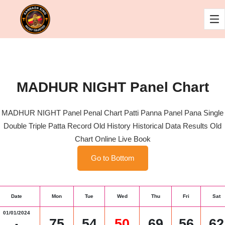
MADHUR NIGHT Panel Chart
MADHUR NIGHT Panel Penal Chart Patti Panna Panel Pana Single
Double Triple Patta Record Old History Historical Data Results Old
Chart Online Live Book
Go to Bottom
Date
Mon
Tue
Wed
Thu
Fri
Sat
01/01/2024
75
54
50
69
56
62
-