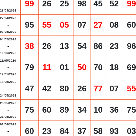
99
26
25
98
45
52
99
-
26/04/2026
27/04/2026
95
55
05
07
27
08
60
-
03/05/2026
04/05/2026
38
26
13
54
86
23
96
-
10/05/2026
11/05/2026
79
11
01
50
70
18
69
-
17/05/2026
18/05/2026
47
42
80
26
77
07
55
-
24/05/2026
25/05/2026
75
60
89
34
10
36
75
-
31/05/2026
01/06/2026
60
23
84
37
58
93
03
-