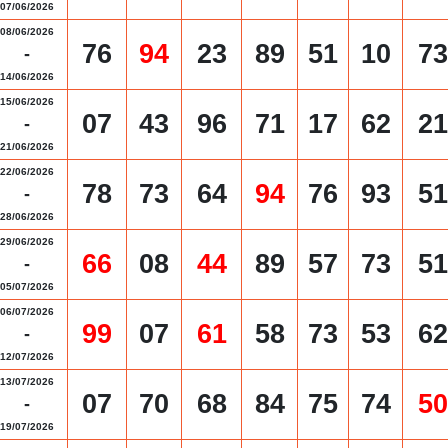
07/06/2026
08/06/2026
76
94
23
89
51
10
73
-
14/06/2026
15/06/2026
07
43
96
71
17
62
21
-
21/06/2026
22/06/2026
78
73
64
94
76
93
51
-
28/06/2026
29/06/2026
66
08
44
89
57
73
51
-
05/07/2026
06/07/2026
99
07
61
58
73
53
62
-
12/07/2026
13/07/2026
07
70
68
84
75
74
50
-
19/07/2026