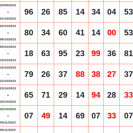
25/09/2023
96
26
85
14
34
04
53
-
01/10/2023
02/10/2023
80
34
60
41
14
00
53
-
08/10/2023
09/10/2023
18
63
95
23
99
36
81
-
15/10/2023
16/10/2023
79
26
37
88
38
27
37
-
22/10/2023
23/10/2023
65
71
29
14
94
28
33
-
29/10/2023
30/10/2023
07
49
14
69
07
33
07
-
05/11/2023
06/11/2023