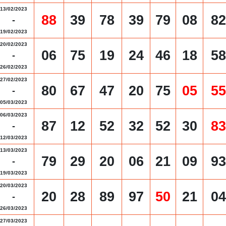
13/02/2023
88
39
78
39
79
08
82
-
19/02/2023
20/02/2023
06
75
19
24
46
18
58
-
26/02/2023
27/02/2023
80
67
47
20
75
05
55
-
05/03/2023
06/03/2023
87
12
52
32
52
30
83
-
12/03/2023
13/03/2023
79
29
20
06
21
09
93
-
19/03/2023
20/03/2023
20
28
89
97
50
21
04
-
26/03/2023
27/03/2023