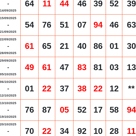
64
11
44
46
39
52
39
-
14/09/2025
15/09/2025
54
76
51
07
94
46
63
-
21/09/2025
22/09/2025
61
65
21
40
86
01
30
-
28/09/2025
29/09/2025
49
61
47
83
81
03
13
-
05/10/2025
06/10/2025
01
22
37
38
22
12
**
-
12/10/2025
13/10/2025
76
87
05
52
17
58
94
-
19/10/2025
20/10/2025
70
22
34
92
10
28
11
-