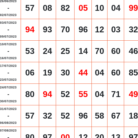
26/06/2023
57
08
82
05
10
04
99
-
02/07/2023
03/07/2023
94
93
70
96
12
03
32
-
09/07/2023
10/07/2023
53
24
25
14
70
60
46
-
16/07/2023
17/07/2023
06
19
30
44
04
60
85
-
23/07/2023
24/07/2023
80
94
52
55
04
71
49
-
30/07/2023
31/07/2023
57
32
52
96
58
67
18
-
06/08/2023
07/08/2023
80
97
00
12
20
13
97
-