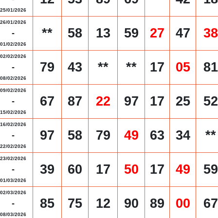
25/01/2026
26/01/2026
**
58
13
59
27
47
38
-
01/02/2026
02/02/2026
79
43
**
**
17
05
81
-
08/02/2026
09/02/2026
67
87
22
97
17
25
52
-
15/02/2026
16/02/2026
97
58
79
49
63
34
**
-
22/02/2026
23/02/2026
39
60
17
50
17
49
59
-
01/03/2026
02/03/2026
85
75
12
90
89
00
67
-
08/03/2026