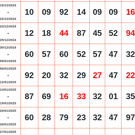
16/12/2024
10
09
92
14
09
09
16
-
22/12/2024
23/12/2024
12
18
44
87
45
52
94
-
29/12/2024
30/12/2024
60
57
60
52
57
47
32
-
05/01/2025
06/01/2025
92
20
32
29
27
47
22
-
12/01/2025
13/01/2025
87
69
16
33
32
01
35
-
19/01/2025
20/01/2025
60
28
79
23
32
47
97
-
26/01/2025
27/01/2025