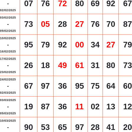
07
76
72
80
69
92
67
-
02/02/2025
03/02/2025
73
05
28
27
76
70
87
-
09/02/2025
10/02/2025
95
79
92
00
34
27
79
-
16/02/2025
17/02/2025
26
18
49
61
31
80
73
-
23/02/2025
24/02/2025
67
97
36
95
75
64
60
-
02/03/2025
03/03/2025
19
87
36
11
02
13
12
-
09/03/2025
10/03/2025
90
53
65
97
28
41
20
-