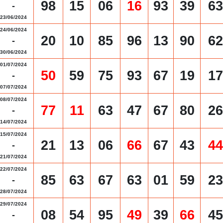
98
15
06
16
93
39
63
-
23/06/2024
24/06/2024
20
10
85
96
13
90
62
-
30/06/2024
01/07/2024
50
59
75
93
67
19
17
-
07/07/2024
08/07/2024
77
11
63
47
67
80
26
-
14/07/2024
15/07/2024
21
13
06
66
67
43
44
-
21/07/2024
22/07/2024
85
63
67
63
01
59
23
-
28/07/2024
29/07/2024
08
54
95
49
39
66
45
-