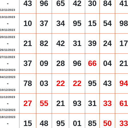
43
96
65
42
30
84
41
-
12/11/2023
13/11/2023
10
37
34
95
15
54
98
-
19/11/2023
20/11/2023
21
82
42
31
39
24
17
-
26/11/2023
27/11/2023
37
09
28
96
66
04
21
-
03/12/2023
04/12/2023
78
03
22
22
95
43
94
-
10/12/2023
11/12/2023
27
55
21
93
31
33
61
-
17/12/2023
18/12/2023
15
48
95
01
85
50
33
-