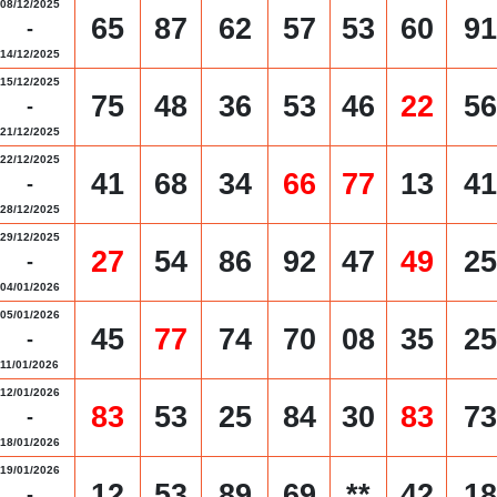
08/12/2025
65
87
62
57
53
60
91
-
14/12/2025
15/12/2025
75
48
36
53
46
22
56
-
21/12/2025
22/12/2025
41
68
34
66
77
13
41
-
28/12/2025
29/12/2025
27
54
86
92
47
49
25
-
04/01/2026
05/01/2026
45
77
74
70
08
35
25
-
11/01/2026
12/01/2026
83
53
25
84
30
83
73
-
18/01/2026
19/01/2026
12
53
89
69
**
42
18
-