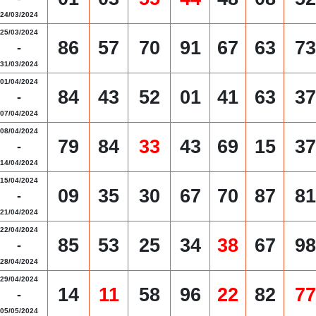
24/03/2024
25/03/2024
86
57
70
91
67
63
73
-
31/03/2024
01/04/2024
84
43
52
01
41
63
37
-
07/04/2024
08/04/2024
79
84
33
43
69
15
37
-
14/04/2024
15/04/2024
09
35
30
67
70
87
81
-
21/04/2024
22/04/2024
85
53
25
34
38
67
98
-
28/04/2024
29/04/2024
14
11
58
96
22
82
77
-
05/05/2024