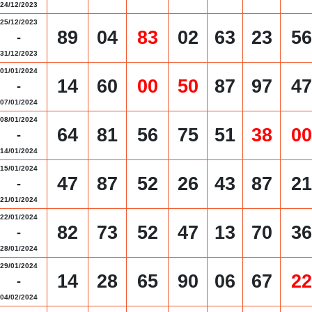
24/12/2023
25/12/2023
89
04
83
02
63
23
56
-
31/12/2023
01/01/2024
14
60
00
50
87
97
47
-
07/01/2024
08/01/2024
64
81
56
75
51
38
00
-
14/01/2024
15/01/2024
47
87
52
26
43
87
21
-
21/01/2024
22/01/2024
82
73
52
47
13
70
36
-
28/01/2024
29/01/2024
14
28
65
90
06
67
22
-
04/02/2024