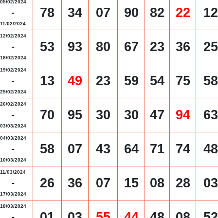
05/02/2024
78
34
07
90
82
22
12
-
11/02/2024
12/02/2024
53
93
80
67
23
36
25
-
18/02/2024
19/02/2024
13
49
23
59
54
75
58
-
25/02/2024
26/02/2024
70
95
30
30
47
94
63
-
03/03/2024
04/03/2024
58
07
43
64
71
74
48
-
10/03/2024
11/03/2024
26
36
07
15
08
28
03
-
17/03/2024
18/03/2024
01
03
55
44
48
08
52
-