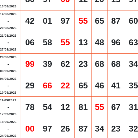
13/08/2023
14/08/2023
42
01
97
55
65
87
60
-
20/08/2023
21/08/2023
06
58
55
13
48
96
63
-
27/08/2023
28/08/2023
99
39
62
23
68
68
34
-
03/09/2023
04/09/2023
29
66
22
65
46
41
35
-
10/09/2023
11/09/2023
78
54
12
81
55
67
31
-
17/09/2023
18/09/2023
00
97
26
87
34
23
32
-
24/09/2023