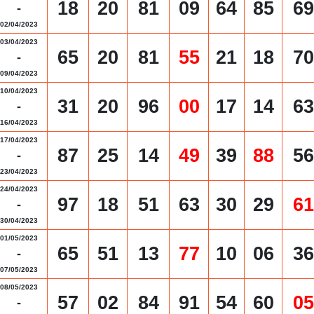
18
20
81
09
64
85
69
-
02/04/2023
03/04/2023
65
20
81
55
21
18
70
-
09/04/2023
10/04/2023
31
20
96
00
17
14
63
-
16/04/2023
17/04/2023
87
25
14
49
39
88
56
-
23/04/2023
24/04/2023
97
18
51
63
30
29
61
-
30/04/2023
01/05/2023
65
51
13
77
10
06
36
-
07/05/2023
08/05/2023
57
02
84
91
54
60
05
-