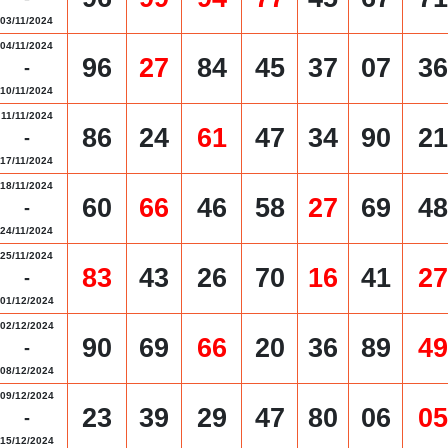
03/11/2024
04/11/2024
96
27
84
45
37
07
36
-
10/11/2024
11/11/2024
86
24
61
47
34
90
21
-
17/11/2024
18/11/2024
60
66
46
58
27
69
48
-
24/11/2024
25/11/2024
83
43
26
70
16
41
27
-
01/12/2024
02/12/2024
90
69
66
20
36
89
49
-
08/12/2024
09/12/2024
23
39
29
47
80
06
05
-
15/12/2024