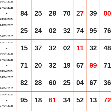
16/03/2025
17/03/2025
84
25
28
70
27
39
00
-
23/03/2025
24/03/2025
25
24
02
32
74
95
76
-
30/03/2025
31/03/2025
15
37
32
02
11
32
48
-
06/04/2025
07/04/2025
71
20
32
19
67
99
71
-
13/04/2025
14/04/2025
82
28
60
25
04
67
36
-
20/04/2025
21/04/2025
95
18
61
34
52
13
72
-
27/04/2025