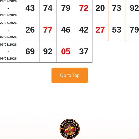
20/07/2026
43
74
79
72
20
73
92
-
26/07/2026
27/07/2026
26
77
46
42
27
53
79
-
02/08/2026
03/08/2026
69
92
05
37
-
09/08/2026
Go to Top