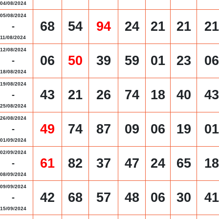
04/08/2024
05/08/2024
68
54
94
24
21
21
21
-
11/08/2024
12/08/2024
06
50
39
59
01
23
06
-
18/08/2024
19/08/2024
43
21
26
74
18
40
43
-
25/08/2024
26/08/2024
49
74
87
09
06
19
01
-
01/09/2024
02/09/2024
61
82
37
47
24
65
18
-
08/09/2024
09/09/2024
42
68
57
48
06
30
41
-
15/09/2024