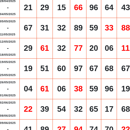
28/04/2025
21
29
15
66
96
64
43
-
04/05/2025
05/05/2025
67
31
32
89
59
33
88
-
11/05/2025
12/05/2025
29
61
32
77
20
06
11
-
18/05/2025
19/05/2025
19
51
60
97
67
68
67
-
25/05/2025
26/05/2025
04
61
06
38
59
96
19
-
01/06/2025
02/06/2025
22
39
54
32
65
17
68
-
08/06/2025
09/06/2025
41
89
27
94
74
70
22
-