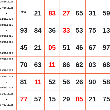
26/10/2025
27/10/2025
**
21
83
27
65
31
59
-
02/11/2025
03/11/2025
93
84
36
33
53
75
13
-
09/11/2025
10/11/2025
45
21
05
51
46
67
97
-
16/11/2025
17/11/2025
70
63
11
86
62
03
68
-
23/11/2025
24/11/2025
81
11
52
56
26
90
58
-
30/11/2025
01/12/2025
77
57
15
29
05
21
75
-
07/12/2025