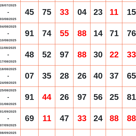
28/07/2025
45
75
33
04
23
11
15
-
03/08/2025
04/08/2025
91
74
55
88
14
71
76
-
10/08/2025
11/08/2025
48
52
97
88
30
22
33
-
17/08/2025
18/08/2025
07
35
28
26
40
37
65
-
24/08/2025
25/08/2025
91
44
26
97
56
25
81
-
31/08/2025
01/09/2025
69
11
47
33
24
88
88
-
07/09/2025
08/09/2025