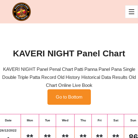
KAVERI NIGHT Panel Chart
KAVERI NIGHT Panel Penal Chart Patti Panna Panel Pana Single
Double Triple Patta Record Old History Historical Data Results Old
Chart Online Live Book
Go to Bottom
Date
Mon
Tue
Wed
Thu
Fri
Sat
Sun
26/12/2022
**
**
**
**
**
**
86
-