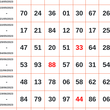
14/05/2023
15/05/2023
70
24
36
01
30
67
26
-
21/05/2023
22/05/2023
17
21
84
12
70
17
25
-
28/05/2023
29/05/2023
47
51
20
51
33
64
28
-
04/06/2023
05/06/2023
53
93
88
57
60
31
54
-
11/06/2023
12/06/2023
48
13
78
06
58
62
62
-
18/06/2023
19/06/2023
84
79
30
97
44
86
06
-
25/06/2023