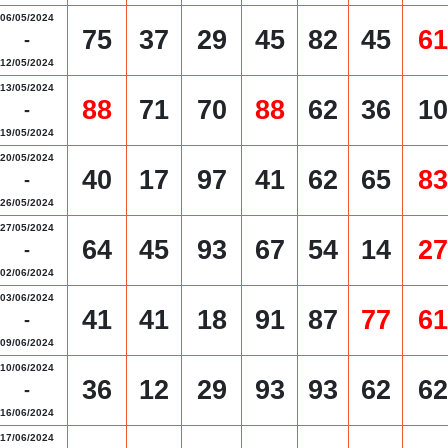
06/05/2024
75
37
29
45
82
45
61
-
12/05/2024
13/05/2024
88
71
70
88
62
36
10
-
19/05/2024
20/05/2024
40
17
97
41
62
65
83
-
26/05/2024
27/05/2024
64
45
93
67
54
14
27
-
02/06/2024
03/06/2024
41
41
18
91
87
77
61
-
09/06/2024
10/06/2024
36
12
29
93
93
62
62
-
16/06/2024
17/06/2024