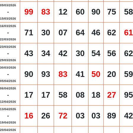
09/03/2026
99
83
12
60
90
75
58
-
15/03/2026
16/03/2026
71
30
07
64
46
62
61
-
22/03/2026
23/03/2026
43
34
42
30
54
56
62
-
29/03/2026
30/03/2026
90
93
83
41
50
20
59
-
05/04/2026
06/04/2026
17
17
58
08
18
27
95
-
12/04/2026
13/04/2026
16
26
72
03
03
89
42
-
19/04/2026
20/04/2026