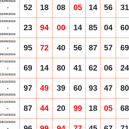
16/09/2024
52
18
08
05
14
56
31
-
22/09/2024
23/09/2024
23
94
00
14
85
04
60
-
29/09/2024
30/09/2024
95
72
40
56
87
57
69
-
06/10/2024
07/10/2024
69
14
80
41
62
06
24
-
13/10/2024
14/10/2024
97
49
39
60
93
47
80
-
20/10/2024
21/10/2024
87
44
20
99
18
05
68
-
27/10/2024
28/10/2024
96
99
94
77
45
67
71
-