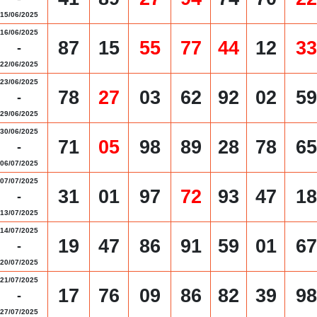
15/06/2025
16/06/2025
87
15
55
77
44
12
33
-
22/06/2025
23/06/2025
78
27
03
62
92
02
59
-
29/06/2025
30/06/2025
71
05
98
89
28
78
65
-
06/07/2025
07/07/2025
31
01
97
72
93
47
18
-
13/07/2025
14/07/2025
19
47
86
91
59
01
67
-
20/07/2025
21/07/2025
17
76
09
86
82
39
98
-
27/07/2025