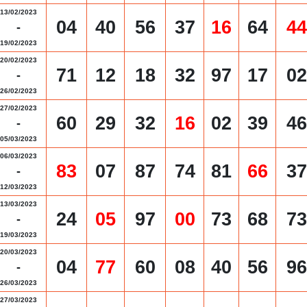
13/02/2023
04
40
56
37
16
64
44
-
19/02/2023
20/02/2023
71
12
18
32
97
17
02
-
26/02/2023
27/02/2023
60
29
32
16
02
39
46
-
05/03/2023
06/03/2023
83
07
87
74
81
66
37
-
12/03/2023
13/03/2023
24
05
97
00
73
68
73
-
19/03/2023
20/03/2023
04
77
60
08
40
56
96
-
26/03/2023
27/03/2023