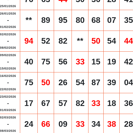
25/01/2026
26/01/2026
**
89
95
80
68
07
35
-
01/02/2026
02/02/2026
94
52
82
**
50
54
44
-
08/02/2026
09/02/2026
40
75
56
33
15
19
42
-
15/02/2026
16/02/2026
75
50
26
54
87
39
04
-
22/02/2026
23/02/2026
17
67
57
82
33
18
36
-
01/03/2026
02/03/2026
24
66
09
33
34
38
28
-
08/03/2026