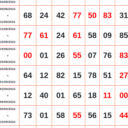
04/08/2024
05/08/2024
68
24
42
77
50
83
31
-
11/08/2024
12/08/2024
77
61
24
61
58
09
85
-
18/08/2024
19/08/2024
00
01
26
55
07
76
83
-
25/08/2024
26/08/2024
64
12
82
15
78
51
27
-
01/09/2024
02/09/2024
12
40
01
65
18
11
00
-
08/09/2024
09/09/2024
73
01
58
55
56
15
44
-
15/09/2024