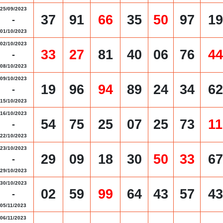
25/09/2023
37
91
66
35
50
97
19
-
01/10/2023
02/10/2023
33
27
81
40
06
76
44
-
08/10/2023
09/10/2023
19
96
94
89
24
34
62
-
15/10/2023
16/10/2023
54
75
25
07
25
73
11
-
22/10/2023
23/10/2023
29
09
18
30
50
33
67
-
29/10/2023
30/10/2023
02
59
99
64
43
57
43
-
05/11/2023
06/11/2023