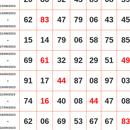
13/08/2023
14/08/2023
62
83
47
79
06
43
45
-
20/08/2023
21/08/2023
15
14
79
06
58
75
85
-
27/08/2023
28/08/2023
69
61
32
92
29
51
49
-
03/09/2023
04/09/2023
91
17
44
87
08
97
03
-
10/09/2023
11/09/2023
74
16
40
08
44
47
08
-
17/09/2023
18/09/2023
62
06
69
53
67
67
83
-
24/09/2023