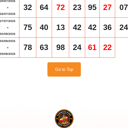
20/07/2026
32
64
72
23
95
27
07
-
26/07/2026
27/07/2026
75
40
13
42
42
36
24
-
02/08/2026
03/08/2026
78
63
98
24
61
22
-
09/08/2026
Go to Top