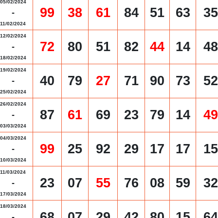
05/02/2024
99
38
61
84
51
63
35
-
11/02/2024
12/02/2024
72
80
51
82
44
14
48
-
18/02/2024
19/02/2024
40
79
27
71
90
73
52
-
25/02/2024
26/02/2024
87
61
69
23
79
14
49
-
03/03/2024
04/03/2024
99
25
92
29
17
17
15
-
10/03/2024
11/03/2024
23
07
55
76
08
59
32
-
17/03/2024
18/03/2024
68
07
29
42
80
15
64
-