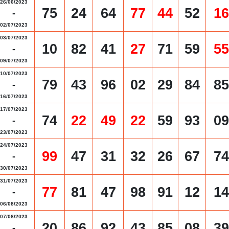
26/06/2023
75
24
64
77
44
52
16
-
02/07/2023
03/07/2023
10
82
41
27
71
59
55
-
09/07/2023
10/07/2023
79
43
96
02
29
84
85
-
16/07/2023
17/07/2023
74
22
49
22
59
93
09
-
23/07/2023
24/07/2023
99
47
31
32
26
67
74
-
30/07/2023
31/07/2023
77
81
47
98
91
12
14
-
06/08/2023
07/08/2023
20
86
92
43
85
08
39
-