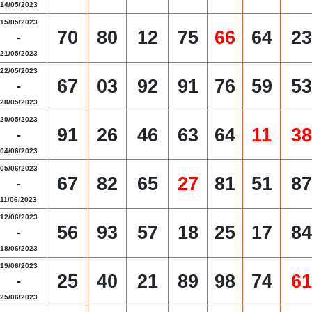
14/05/2023
15/05/2023
70
80
12
75
66
64
23
-
21/05/2023
22/05/2023
67
03
92
91
76
59
53
-
28/05/2023
29/05/2023
91
26
46
63
64
11
38
-
04/06/2023
05/06/2023
67
82
65
27
81
51
87
-
11/06/2023
12/06/2023
56
93
57
18
25
17
84
-
18/06/2023
19/06/2023
25
40
21
89
98
74
61
-
25/06/2023