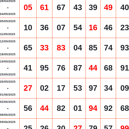
28/04/2025
05
61
67
43
39
49
40
-
04/05/2025
05/05/2025
10
36
07
54
16
46
23
-
11/05/2025
12/05/2025
65
33
83
04
85
74
93
-
18/05/2025
19/05/2025
41
95
76
87
44
68
91
-
25/05/2025
26/05/2025
27
02
17
53
97
34
09
-
01/06/2025
02/06/2025
56
44
82
01
94
92
68
-
08/06/2025
09/06/2025
25
26
30
27
79
57
99
-