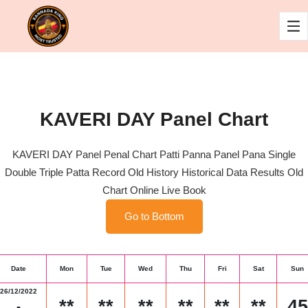
KAVERI DAY Panel Chart
KAVERI DAY Panel Penal Chart Patti Panna Panel Pana Single
Double Triple Patta Record Old History Historical Data Results Old
Chart Online Live Book
Go to Bottom
Date
Mon
Tue
Wed
Thu
Fri
Sat
Sun
26/12/2022
**
**
**
**
**
**
45
-