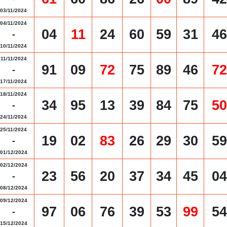
03/11/2024
04/11/2024
04
11
24
60
59
31
46
-
10/11/2024
11/11/2024
91
09
72
75
89
46
72
-
17/11/2024
18/11/2024
34
95
13
39
84
75
50
-
24/11/2024
25/11/2024
19
02
83
26
29
30
59
-
01/12/2024
02/12/2024
23
56
20
37
34
45
04
-
08/12/2024
09/12/2024
97
06
76
39
53
99
54
-
15/12/2024