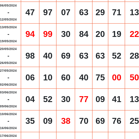
06/05/2024
47
97
07
63
29
71
13
-
12/05/2024
13/05/2024
94
99
30
84
20
19
22
-
19/05/2024
20/05/2024
98
40
69
63
63
52
28
-
26/05/2024
27/05/2024
06
10
60
40
75
00
50
-
02/06/2024
03/06/2024
04
52
30
77
09
41
13
-
09/06/2024
10/06/2024
35
09
38
70
69
76
25
-
16/06/2024
17/06/2024