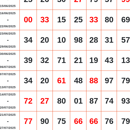
15/06/2025
16/06/2025
00
33
15
25
33
80
69
-
22/06/2025
23/06/2025
34
20
10
98
28
31
57
-
29/06/2025
30/06/2025
39
32
71
21
19
43
13
-
06/07/2025
07/07/2025
34
20
61
48
88
97
79
-
13/07/2025
14/07/2025
72
27
80
01
87
74
93
-
20/07/2025
21/07/2025
77
90
75
66
66
76
79
-
27/07/2025