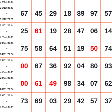
24/12/2023
25/12/2023
67
45
29
18
89
97
57
-
31/12/2023
01/01/2024
25
61
19
28
47
06
14
-
07/01/2024
08/01/2024
75
58
64
51
19
50
74
-
14/01/2024
15/01/2024
00
67
36
92
04
80
93
-
21/01/2024
22/01/2024
00
61
49
98
34
07
62
-
28/01/2024
29/01/2024
73
69
03
29
42
57
37
-
04/02/2024