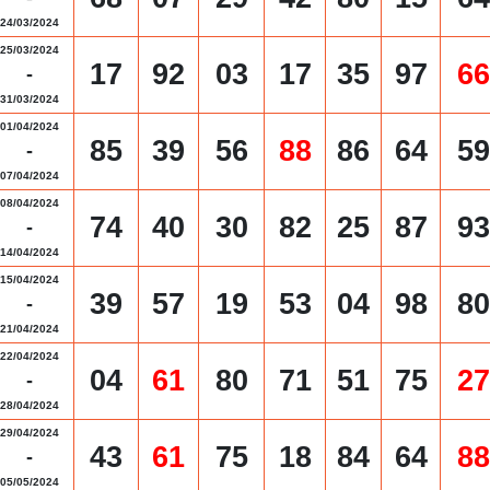
24/03/2024
25/03/2024
17
92
03
17
35
97
66
-
31/03/2024
01/04/2024
85
39
56
88
86
64
59
-
07/04/2024
08/04/2024
74
40
30
82
25
87
93
-
14/04/2024
15/04/2024
39
57
19
53
04
98
80
-
21/04/2024
22/04/2024
04
61
80
71
51
75
27
-
28/04/2024
29/04/2024
43
61
75
18
84
64
88
-
05/05/2024