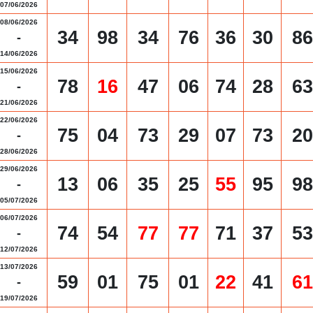
07/06/2026
08/06/2026
34
98
34
76
36
30
86
-
14/06/2026
15/06/2026
78
16
47
06
74
28
63
-
21/06/2026
22/06/2026
75
04
73
29
07
73
20
-
28/06/2026
29/06/2026
13
06
35
25
55
95
98
-
05/07/2026
06/07/2026
74
54
77
77
71
37
53
-
12/07/2026
13/07/2026
59
01
75
01
22
41
61
-
19/07/2026