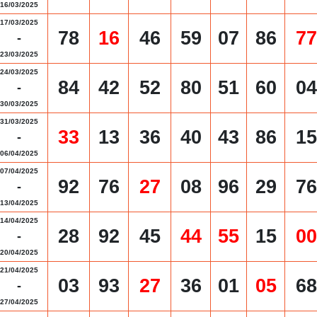
16/03/2025
17/03/2025
78
16
46
59
07
86
77
-
23/03/2025
24/03/2025
84
42
52
80
51
60
04
-
30/03/2025
31/03/2025
33
13
36
40
43
86
15
-
06/04/2025
07/04/2025
92
76
27
08
96
29
76
-
13/04/2025
14/04/2025
28
92
45
44
55
15
00
-
20/04/2025
21/04/2025
03
93
27
36
01
05
68
-
27/04/2025