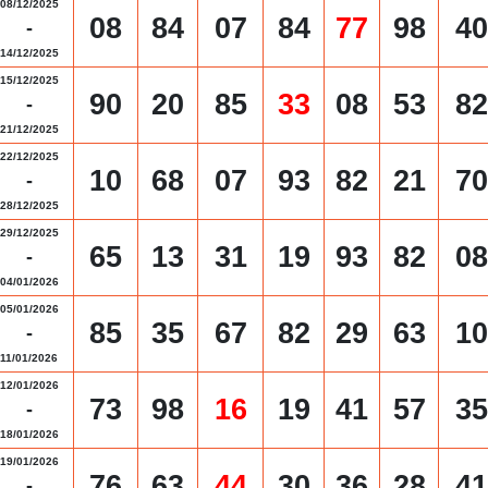
08/12/2025
08
84
07
84
77
98
40
-
14/12/2025
15/12/2025
90
20
85
33
08
53
82
-
21/12/2025
22/12/2025
10
68
07
93
82
21
70
-
28/12/2025
29/12/2025
65
13
31
19
93
82
08
-
04/01/2026
05/01/2026
85
35
67
82
29
63
10
-
11/01/2026
12/01/2026
73
98
16
19
41
57
35
-
18/01/2026
19/01/2026
76
63
44
30
36
28
41
-