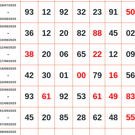
28/07/2025
93
12
92
32
23
91
50
-
03/08/2025
04/08/2025
36
12
20
82
88
45
02
-
10/08/2025
11/08/2025
38
20
06
65
22
12
09
-
17/08/2025
18/08/2025
42
30
01
00
79
16
56
-
24/08/2025
25/08/2025
93
61
92
53
61
49
83
-
31/08/2025
01/09/2025
45
20
85
28
62
48
55
-
07/09/2025
08/09/2025