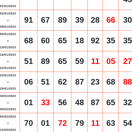
01/01/2023
02/01/2023
91
67
89
39
28
66
30
-
08/01/2023
09/01/2023
68
60
65
18
92
35
35
-
15/01/2023
16/01/2023
51
89
65
59
11
05
27
-
22/01/2023
23/01/2023
06
51
62
87
23
68
88
-
29/01/2023
30/01/2023
01
33
56
48
87
65
32
-
05/02/2023
06/02/2023
70
01
72
79
11
63
54
-
12/02/2023