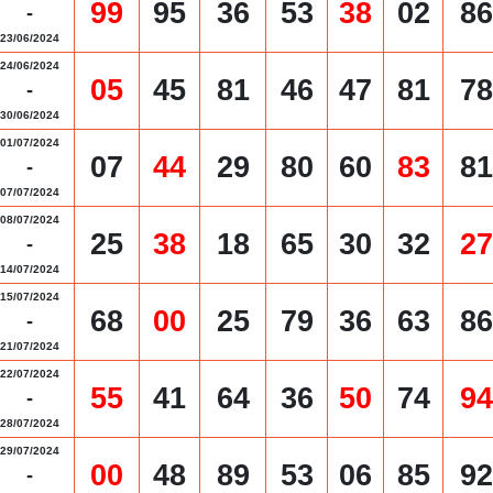
99
95
36
53
38
02
86
-
23/06/2024
24/06/2024
05
45
81
46
47
81
78
-
30/06/2024
01/07/2024
07
44
29
80
60
83
81
-
07/07/2024
08/07/2024
25
38
18
65
30
32
27
-
14/07/2024
15/07/2024
68
00
25
79
36
63
86
-
21/07/2024
22/07/2024
55
41
64
36
50
74
94
-
28/07/2024
29/07/2024
00
48
89
53
06
85
92
-