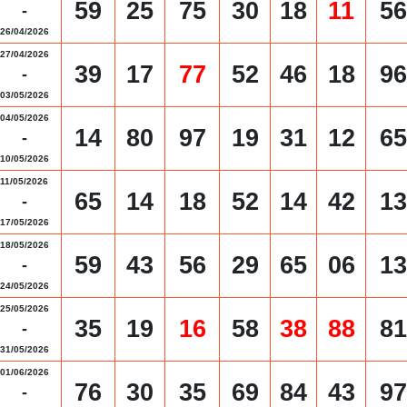
59
25
75
30
18
11
56
-
26/04/2026
27/04/2026
39
17
77
52
46
18
96
-
03/05/2026
04/05/2026
14
80
97
19
31
12
65
-
10/05/2026
11/05/2026
65
14
18
52
14
42
13
-
17/05/2026
18/05/2026
59
43
56
29
65
06
13
-
24/05/2026
25/05/2026
35
19
16
58
38
88
81
-
31/05/2026
01/06/2026
76
30
35
69
84
43
97
-