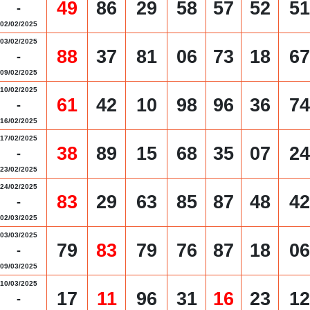
49
86
29
58
57
52
51
-
02/02/2025
03/02/2025
88
37
81
06
73
18
67
-
09/02/2025
10/02/2025
61
42
10
98
96
36
74
-
16/02/2025
17/02/2025
38
89
15
68
35
07
24
-
23/02/2025
24/02/2025
83
29
63
85
87
48
42
-
02/03/2025
03/03/2025
79
83
79
76
87
18
06
-
09/03/2025
10/03/2025
17
11
96
31
16
23
12
-