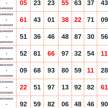
05
23
23
55
63
37
43
-
14/09/2025
15/09/2025
61
43
01
38
22
71
09
-
21/09/2025
22/09/2025
51
36
46
48
87
30
56
-
28/09/2025
29/09/2025
52
81
66
97
32
54
11
-
05/10/2025
06/10/2025
09
68
93
80
59
11
28
-
12/10/2025
13/10/2025
22
51
97
13
92
82
61
-
19/10/2025
20/10/2025
92
59
82
06
48
46
90
-