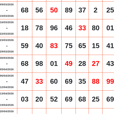
09/03/2026
68
56
50
89
37
2
25
-
15/03/2026
16/03/2026
18
78
96
46
33
80
01
-
22/03/2026
23/03/2026
59
40
83
75
65
15
41
-
29/03/2026
30/03/2026
68
98
01
49
28
27
43
-
05/04/2026
06/04/2026
47
33
60
69
35
88
99
-
12/04/2026
13/04/2026
03
20
52
69
68
25
69
-
19/04/2026
20/04/2026