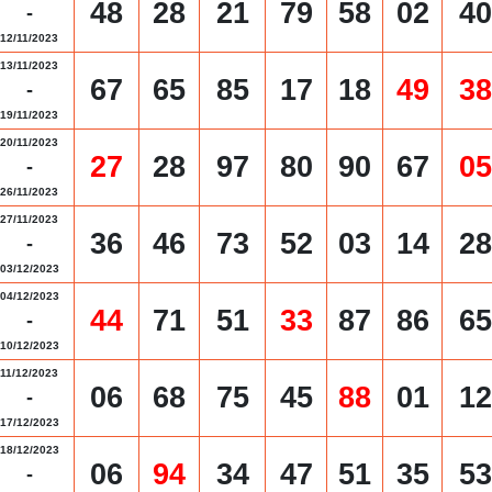
48
28
21
79
58
02
40
-
12/11/2023
13/11/2023
67
65
85
17
18
49
38
-
19/11/2023
20/11/2023
27
28
97
80
90
67
05
-
26/11/2023
27/11/2023
36
46
73
52
03
14
28
-
03/12/2023
04/12/2023
44
71
51
33
87
86
65
-
10/12/2023
11/12/2023
06
68
75
45
88
01
12
-
17/12/2023
18/12/2023
06
94
34
47
51
35
53
-