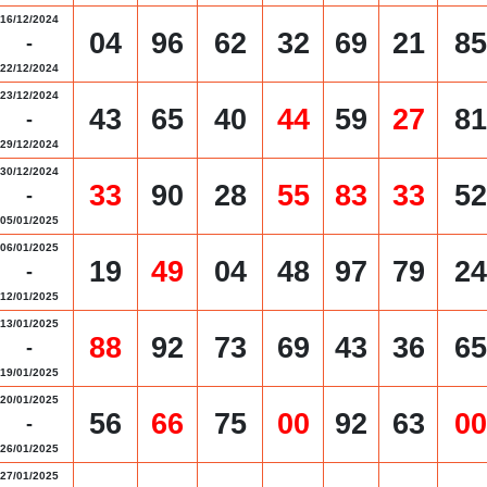
16/12/2024
04
96
62
32
69
21
85
-
22/12/2024
23/12/2024
43
65
40
44
59
27
81
-
29/12/2024
30/12/2024
33
90
28
55
83
33
52
-
05/01/2025
06/01/2025
19
49
04
48
97
79
24
-
12/01/2025
13/01/2025
88
92
73
69
43
36
65
-
19/01/2025
20/01/2025
56
66
75
00
92
63
00
-
26/01/2025
27/01/2025