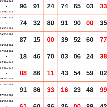
16/09/2024
96
91
24
74
65
03
33
-
22/09/2024
23/09/2024
74
32
80
91
90
00
35
-
29/09/2024
30/09/2024
87
15
00
39
52
60
77
-
06/10/2024
07/10/2024
18
46
70
03
06
24
38
-
13/10/2024
14/10/2024
88
86
11
43
54
59
02
-
20/10/2024
21/10/2024
91
86
33
16
23
48
99
-
27/10/2024
28/10/2024
61
60
86
26
00
89
42
-