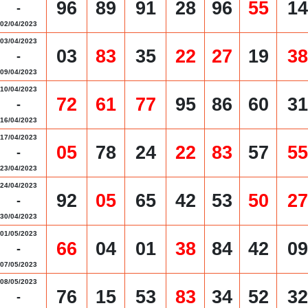
96
89
91
28
96
55
14
-
02/04/2023
03/04/2023
03
83
35
22
27
19
38
-
09/04/2023
10/04/2023
72
61
77
95
86
60
31
-
16/04/2023
17/04/2023
05
78
24
22
83
57
55
-
23/04/2023
24/04/2023
92
05
65
42
53
50
27
-
30/04/2023
01/05/2023
66
04
01
38
84
42
09
-
07/05/2023
08/05/2023
76
15
53
83
34
52
32
-